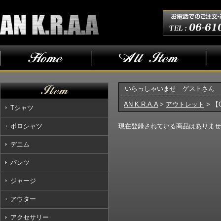
いらっしゃいませ ゲストさん
AN K.R.A.A
>
アウトレット
> 【
Tシャツ
ポロシャツ
現在登録されている商品はありませ
デニム
パンツ
ジャージ
アウター
アクセサリー