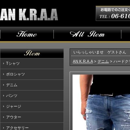
いらっしゃいませ ゲストさん
AN K.R.A.A
>
デニム
> ハード
Tシャツ
ポロシャツ
デニム
パンツ
ジャージ
アウター
アクセサリー