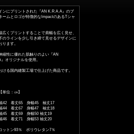
ンにプリントされた『AN K.R.A.A』のブ
ネームとロゴが特徴的なImpactのあるTシャ
幅広くプリントすることで肩幅を広く見せ、
下のラインを少し引き締て見せるデザインに
おります。
伸縮性に優れた肌触りのよい『AN
A.A』オリジナルを使用。
おける国内縫製工場で仕上げた商品です。
【単位：㎝】
幅42 着丈65 身幅45 袖丈17
幅44 着丈67 身幅47 袖丈18
幅45 着丈69 身幅50 袖丈19
幅46 着丈71 身幅53 袖丈20
コットン93％ ポリウレタン7％