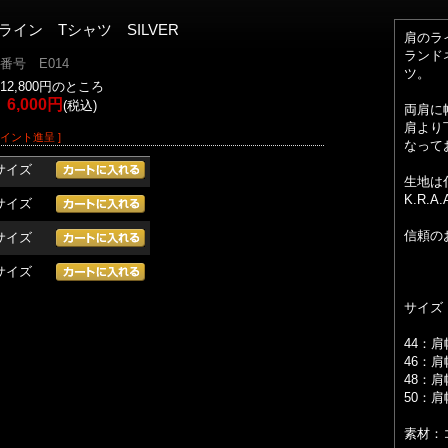
 ライン Tシャツ SILVER
肩のライ
ランド
番号 E014
ツ。
12,800円のところ
6,000円
(税込)
両肩に
肩より
ポイント進呈 ]
なって
4サイズ
生地は
K.R.
6サイズ
信頼の
8サイズ
0サイズ
サイズ
44：肩
46：肩
48：肩
50：肩
素材：