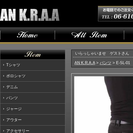
いらっしゃいませ ゲストさん
AN K.R.A.A
>
パンツ
> E-SL-0
Tシャツ
ポロシャツ
デニム
パンツ
ジャージ
アウター
アクセサリー